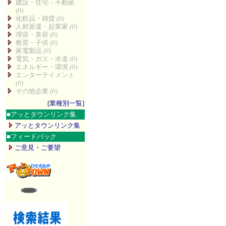
建設・住宅・不動産
(0)
化粧品・雑貨
(0)
人材派遣・起業家
(0)
理容・美容
(0)
教育・子供
(0)
家電製品
(0)
電気・ガス・水道
(0)
エネルギー・環境
(0)
エンターテイメント
(0)
その他企業
(0)
[
業種別一覧
]
■
アッとタウンリンク集
アッとタウンリンク集
■
フィードバック
ご意見・ご要望