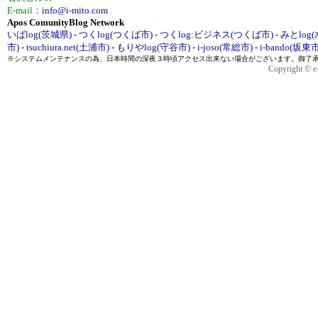
E-mail：
info@i-mito.com
Apos ComunityBlog Network
いばlog(茨城県)
-
つくlog(つくば市)
-
つくlog:ビジネス(つくば市)
-
みとlog
市)
-
tsuchiura.net(土浦市)
-
もりやlog(守谷市)
-
i-joso(常総市)
-
i-bando(坂東市
※システムメンテナンスの為、日本時間の深夜３時頃アクセス出来ない場合がございます。御了
Copyright © e-h