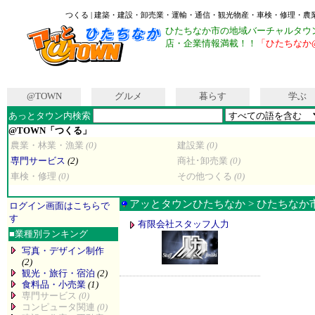
つくる | 建築・建設・卸売業・運輸・通信・観光物産・車検・修理・農業
ひたちなか市の地域バーチャルタウ
店・企業情報満載！！
「ひたちなか
@TOWN
グルメ
暮らす
学ぶ
あっとタウン内検索
@TOWN「つくる」
農業・林業・漁業
(0)
建設業
(0)
専門サービス
(2)
商社･卸売業
(0)
車検・修理
(0)
その他つくる
(0)
アッとタウンひたちなか > ひたちな
ログイン画面はこちらで
す
有限会社スタッフ人力
■
業種別ランキング
写真・デザイン制作
(2)
観光・旅行・宿泊
(2)
食料品・小売業
(1)
専門サービス
(0)
コンピュータ関連
(0)